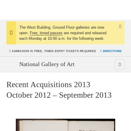
The West Building, Ground Floor galleries are now
Dismis
open.
Free, timed passes
are required and released
Notice:
Notice
each Monday at 10:00 a.m. for the following week.
ADMISSION IS
FREE, TIMED ENTRY TICKETS REQUIRED
DIRECTIONS
National Gallery of Art
Recent Acquisitions 2013
October 2012 – September 2013